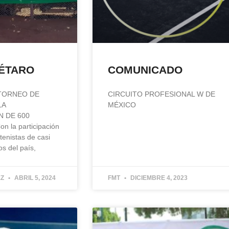
ÉTARO
COMUNICADO
TORNEO DE
CIRCUITO PROFESIONAL W DE
LA
MÉXICO
N DE 600
 la participación
enistas de casi
os del país,
EZ
ABRIL 5, 2024
FMT
DICIEMBRE 4, 2023