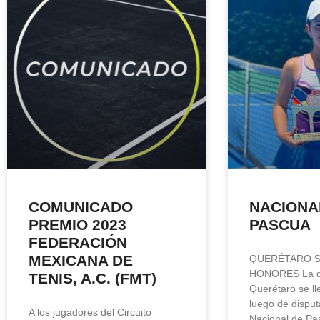
COMUNICADO
NACIONA
PREMIO 2023
PASCUA
FEDERACIÓN
MEXICANA DE
QUERÉTARO S
HONORES La d
TENIS, A.C. (FMT)
Querétaro se ll
luego de disput
A los jugadores del Circuito
Nacional de Pas