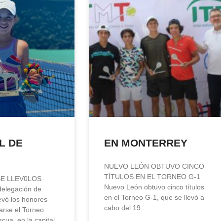
L DE
EN MONTERREY
NUEVO LEÓN OBTUVO CINCO
TÍTULOS EN EL TORNEO G-1
E LLEV0LOS
Nuevo León obtuvo cinco títulos
elegación de
en el Torneo G-1, que se llevó a
evó los honores
cabo del 19
arse el Torneo
cua, en la capital