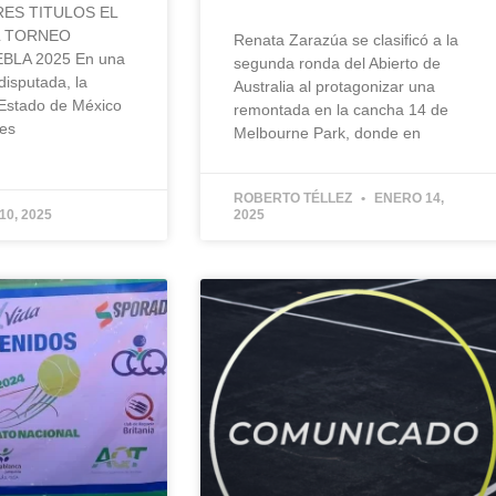
ES TITULOS EL
L TORNEO
Renata Zarazúa se clasificó a la
BLA 2025 En una
segunda ronda del Abierto de
disputada, la
Australia al protagonizar una
 Estado de México
remontada en la cancha 14 de
res
Melbourne Park, donde en
ROBERTO TÉLLEZ
ENERO 14,
0, 2025
2025