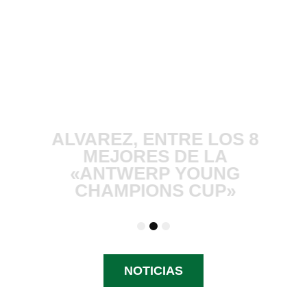
A
ALVAREZ, ENTRE LOS 8
5
MEJORES DE LA
«ANTWERP YOUNG
CHAMPIONS CUP»
1
2
3
NOTICIAS