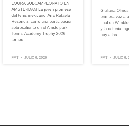
LOGRA SUBCAMPEONATO EN
AMSTERDAM La joven promesa
Giuliana Olmos
del tenis mexicano, Ana Rafaela
primera vez a 
Reséndiz, cerró una participación
final en Wimbl
sobresaliente en el Amstelpark
y la estonia In
Tennis Academy Trophy 2026,
hoy a las
torneo
FMT
JULIO 6, 2026
FMT
JULIO 6, 