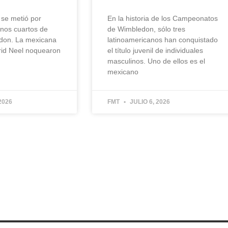
 se metió por
En la historia de los Campeonatos
unos cuartos de
de Wimbledon, sólo tres
edon. La mexicana
latinoamericanos han conquistado
grid Neel noquearon
el título juvenil de individuales
masculinos. Uno de ellos es el
mexicano
2026
FMT
JULIO 6, 2026