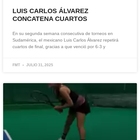
LUIS CARLOS ÁLVAREZ
CONCATENA CUARTOS
En su segunda semana consecutiva de torneos en
Sudamérica, el mexicano Luis Carlos Álvarez repetirá
cuartos de final, gracias a que venció por 6-3 y
FMT
JULIO 31, 2025