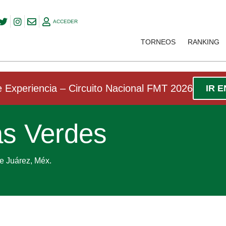
ACCEDER
TORNEOS
RANKING
 Experiencia – Circuito Nacional FMT 2026
IR 
s Verdes
e Juárez, Méx.