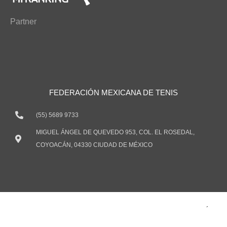
Partner
FEDERACIÓN MEXICANA DE TENIS
(55) 5689 9733
MIGUEL ÁNGEL DE QUEVEDO 953, COL. EL ROSEDAL,
COYOACÁN, 04330 CIUDAD DE MÉXICO
TODOS LOS DERECHOS RESERVADOS ® 2021 FEDERACIÓN
MEXICANA DE TENIS, A.C