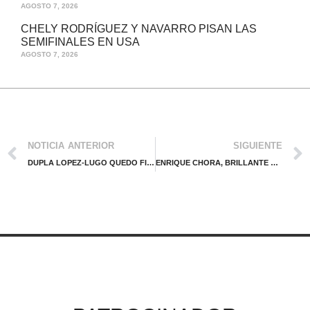
AGOSTO 7, 2026
CHELY RODRÍGUEZ Y NAVARRO PISAN LAS
SEMIFINALES EN USA
AGOSTO 7, 2026
NOTICIA ANTERIOR
SIGUIENTE
DUPLA LOPEZ-LUGO QUEDO FINALISTA POR SEGUNDA VEZ EN COSTA RICA
ENRIQUE CHORA, BRILLANTE CAMPEON DEL TORNEO J60 DE MANAGUA