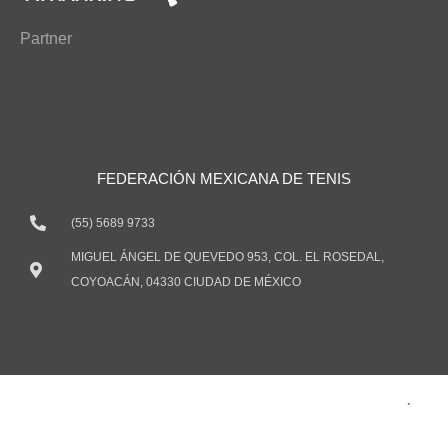
Partner
FEDERACIÓN MEXICANA DE TENIS
(55) 5689 9733
MIGUEL ÁNGEL DE QUEVEDO 953, COL. EL ROSEDAL,
COYOACÁN, 04330 CIUDAD DE MÉXICO
TODOS LOS DERECHOS RESERVADOS ® 2021 FEDERACIÓN
MEXICANA DE TENIS, A.C