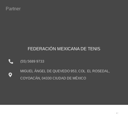
Partner
FEDERACIÓN MEXICANA DE TENIS
(55) 5689 9733
MIGUEL ÁNGEL DE QUEVEDO 953, COL. EL ROSEDAL,
COYOACÁN, 04330 CIUDAD DE MÉXICO
TODOS LOS DERECHOS RESERVADOS ® 2021 FEDERACIÓN
MEXICANA DE TENIS, A.C